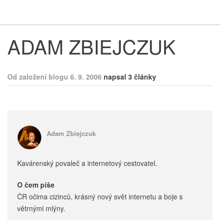
Respekt
Vy
ADAM ZBIEJCZUK
Od založení blogu 6. 9. 2006
napsal 3 články
Adam Zbiejczuk
Kavárenský povaleč a internetový cestovatel.
O čem píše
ČR očima cizinců, krásný nový svět internetu a boje s
větrnými mlýny.